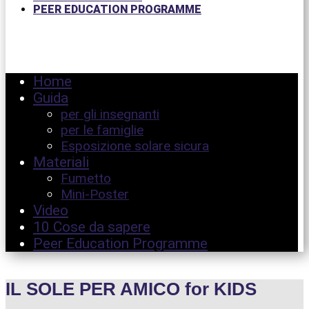
PEER EDUCATION PROGRAMME
Home
Guida
per gli insegnanti
per le famiglie
Esposizione solare sicura
Materiali
Fumetto
Mini-Poster
Video
10 Cose da sapere
Peer Education Programme
IL SOLE PER AMICO for KIDS