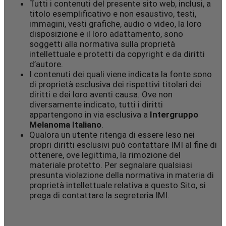
Tutti i contenuti del presente sito web, inclusi, a
titolo esemplificativo e non esaustivo, testi,
immagini, vesti grafiche, audio o video, la loro
disposizione e il loro adattamento, sono
soggetti alla normativa sulla proprietà
intellettuale e protetti da copyright e da diritti
d’autore.
I contenuti dei quali viene indicata la fonte sono
di proprietà esclusiva dei rispettivi titolari dei
diritti e dei loro aventi causa. Ove non
diversamente indicato, tutti i diritti
appartengono in via esclusiva a
Intergruppo
Melanoma Italiano
.
Qualora un utente ritenga di essere leso nei
propri diritti esclusivi può contattare IMI al fine di
ottenere, ove legittima, la rimozione del
materiale protetto. Per segnalare qualsiasi
presunta violazione della normativa in materia di
proprietà intellettuale relativa a questo Sito, si
prega di contattare la segreteria IMI.