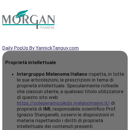
Daily PopUp By YannickTanguy.com
Proprietà intellettuale
Intergruppo Melanoma Italiano
rispetta, in tutte
le sue articolazioni, le prescrizioni in tema di
proprietà intellettuale. Specularmente richiede
che ciascun utente, a qualsiasi titolo utilizzatore
di questo sito web
https://soleperamicokids.melanomaimi.it/
di
proprietà di
IMI
, responsabile scientifico Prof.
Ignazio Stanganelli, osservi le disposizioni in
materia rispettando i diritti di proprietà
intellettuale dei contenuti presenti.