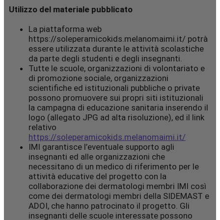
Utilizzo del materiale pubblicato
La piattaforma web
https://soleperamicokids.melanomaimi.it/ potrà
essere utilizzata durante le attività scolastiche
da parte degli studenti e degli insegnanti.
Tutte le scuole, organizzazioni di volontariato e
di promozione sociale, organizzazioni
scientifiche ed istituzionali pubbliche o private
possono promuovere sui propri siti istituzionali
la campagna di educazione sanitaria inserendo il
logo (allegato JPG ad alta risoluzione), ed il link
relativo
https://soleperamicokids.melanomaimi.it/
IMI garantisce l’eventuale supporto agli
insegnanti ed alle organizzazioni che
necessitano di un medico di riferimento per le
attività educative del progetto con la
collaborazione dei dermatologi membri IMI così
come dei dermatologi membri della SIDEMAST e
ADOI, che hanno patrocinato il progetto. Gli
insegnanti delle scuole interessate possono