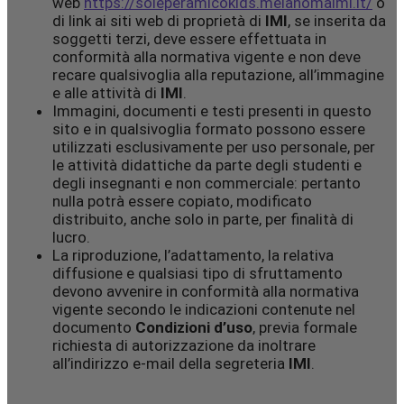
web
https://soleperamicokids.melanomaimi.it/
o
di link ai siti web di proprietà di
IMI
, se inserita da
soggetti terzi, deve essere effettuata in
conformità alla normativa vigente e non deve
recare qualsivoglia alla reputazione, all’immagine
e alle attività di
IMI
.
Immagini, documenti e testi presenti in questo
sito e in qualsivoglia formato possono essere
utilizzati esclusivamente per uso personale, per
le attività didattiche da parte degli studenti e
degli insegnanti e non commerciale: pertanto
nulla potrà essere copiato, modificato
distribuito, anche solo in parte, per finalità di
lucro.
La riproduzione, l’adattamento, la relativa
diffusione e qualsiasi tipo di sfruttamento
devono avvenire in conformità alla normativa
vigente secondo le indicazioni contenute nel
documento
Condizioni d’uso
, previa formale
richiesta di autorizzazione da inoltrare
all’indirizzo e-mail della segreteria
IMI
.