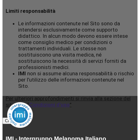
Limiti responsabilità
Le informazioni contenute nel Sito sono da
intendersi esclusivamente come supporto
didattico. In alcun modo devono essere intese
come consiglio medico per condizioni o
trattamenti individuali. Le stesse non
sostituiscono una visita medica, né
sostituiscono la necessità di servizi forniti da
professionisti medici.
IMI
non si assume alcuna responsabilità o rischio
per l’utilizzo delle informazioni contenute nel
Sito.
Per ulteriori approfondimenti si rinvia alla sezione del
sito web “
Condizioni d’uso
”
IMI - Intergruppo Melanoma Italiano