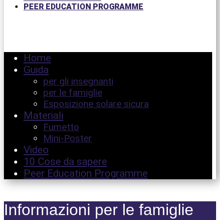
PEER EDUCATION PROGRAMME
Home
Guida
per gli insegnanti
per le famiglie
Esposizione solare sicura
Materiali
Fumetto
Mini-Poster
Video
10 Cose da sapere
Peer Education Programme
Informazioni per le famiglie